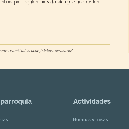
stras parroquias, ha sido siempre uno de los
s://www.archivalencia.org/aleluya-semanario/
 parroquia
Actividades
rías
Horarios y misas