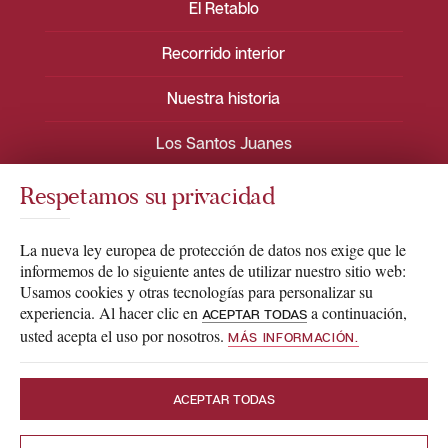
El Retablo
Recorrido interior
Nuestra historia
Los Santos Juanes
Respetamos su privacidad
La nueva ley europea de protección de datos nos exige que le
informemos de lo siguiente antes de utilizar nuestro sitio web:
2026 © santosjuanes.es
Usamos cookies y otras tecnologías para personalizar su
experiencia. Al hacer clic en
a continuación,
ACEPTAR TODAS
todos los derechos reservados.
usted acepta el uso por nosotros.
MÁS INFORMACIÓN.
Nota Legal
Política de privacidad
ACEPTAR TODAS
Política de cookies