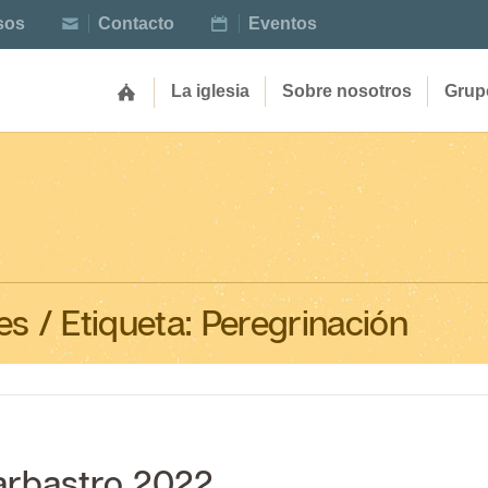
sos
Contacto
Eventos
La iglesia
Sobre nosotros
Grup
es
/ Etiqueta:
Peregrinación
arbastro 2022